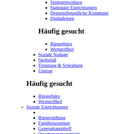
Seniorenwohnen
Stationäre Einrichtungen
Demenzfreundliche Kommune
Digitallotsen
Häufig gesucht
Bürgerbüro
Wertstoffhof
Soziale Notlage
Sterbefall
Trennung & Scheidung
Umzug
Häufig gesucht
Bürgerbüro
Wertstoffhof
Soziale Einrichtungen
Bürgerstiftung
Familienzentrum
Generationentreff
Quartiersmanagement