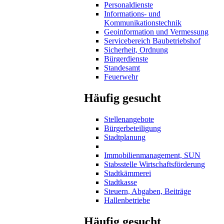
Personaldienste
Informations- und
Kommunikationstechnik
Geoinformation und Vermessung
Servicebereich Baubetriebshof
Sicherheit, Ordnung
Bürgerdienste
Standesamt
Feuerwehr
Häufig gesucht
Stellenangebote
Bürgerbeteiligung
Stadtplanung
Immobilienmanagement, SUN
Stabsstelle Wirtschaftsförderung
Stadtkämmerei
Stadtkasse
Steuern, Abgaben, Beiträge
Hallenbetriebe
Häufig gesucht