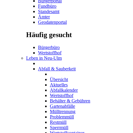
Bürgerportal
Fundbüro
Standesamt
Ämter
Geodatenportal
Häufig gesucht
Bürgerbüro
Wertstoffhof
Leben in Neu-Ulm
Abfall & Sauberkeit
Übersicht
Aktuelles
Abfallkalender
Wertstoffhof
Behälter & Gebühren
Gartenabfälle
Mülltrennung
Problemmüll
Restmüll
Sperrmüll
Wertstoffcontainer