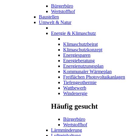
Bürgerbüro
Wertstoffhof
Baustellen
Umwelt & Natur
Energie & Klimaschutz
Klimaschutzbeirat
Klimaschutzkonzept
Energiesparen
Energieberatung
Energienutzungsplan
Kommunaler Wärmeplan
Freiflächen Photovoltaikanlagen
Tiefengeothermie
Wattbewerb
Windenergie
Häufig gesucht
Bürgerbüro
Wertstoffhof
Lärmminderung
Luftreinhaltung