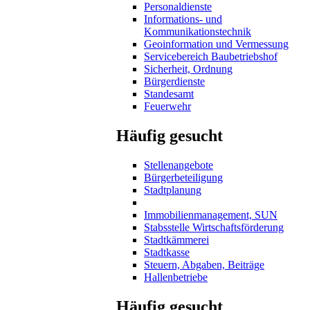
Personaldienste
Informations- und
Kommunikationstechnik
Geoinformation und Vermessung
Servicebereich Baubetriebshof
Sicherheit, Ordnung
Bürgerdienste
Standesamt
Feuerwehr
Häufig gesucht
Stellenangebote
Bürgerbeteiligung
Stadtplanung
Immobilienmanagement, SUN
Stabsstelle Wirtschaftsförderung
Stadtkämmerei
Stadtkasse
Steuern, Abgaben, Beiträge
Hallenbetriebe
Häufig gesucht