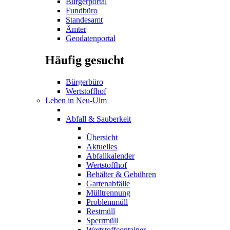
Bürgerportal
Fundbüro
Standesamt
Ämter
Geodatenportal
Häufig gesucht
Bürgerbüro
Wertstoffhof
Leben in Neu-Ulm
Abfall & Sauberkeit
Übersicht
Aktuelles
Abfallkalender
Wertstoffhof
Behälter & Gebühren
Gartenabfälle
Mülltrennung
Problemmüll
Restmüll
Sperrmüll
Wertstoffcontainer