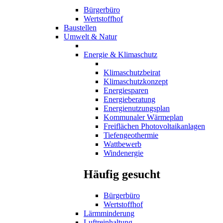
Bürgerbüro
Wertstoffhof
Baustellen
Umwelt & Natur
Energie & Klimaschutz
Klimaschutzbeirat
Klimaschutzkonzept
Energiesparen
Energieberatung
Energienutzungsplan
Kommunaler Wärmeplan
Freiflächen Photovoltaikanlagen
Tiefengeothermie
Wattbewerb
Windenergie
Häufig gesucht
Bürgerbüro
Wertstoffhof
Lärmminderung
Luftreinhaltung