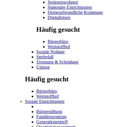
Seniorenwohnen
Stationäre Einrichtungen
Demenzfreundliche Kommune
Digitallotsen
Häufig gesucht
Bürgerbüro
Wertstoffhof
Soziale Notlage
Sterbefall
Trennung & Scheidung
Umzug
Häufig gesucht
Bürgerbüro
Wertstoffhof
Soziale Einrichtungen
Bürgerstiftung
Familienzentrum
Generationentreff
Quartiersmanagement